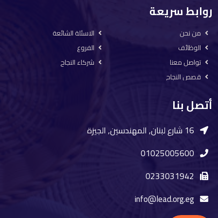
روابط سريعة
من نحن
الاسئلة الشائعة
الوظائف
الفروع
تواصل معنا
شركاء النجاح
قصص النجاح
أتصل بنا
16 شارع لبنان, المهندسين, الجيزة
01025005600
0233031942
info@lead.org.eg