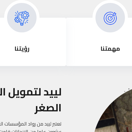
مهمتنا
رؤيتنا
لييد لتمويل ا
الصغر
عشرون عاما من الانجازات قامت ف