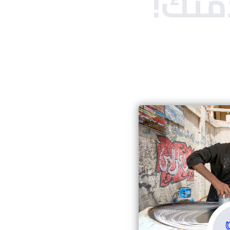
لفردى