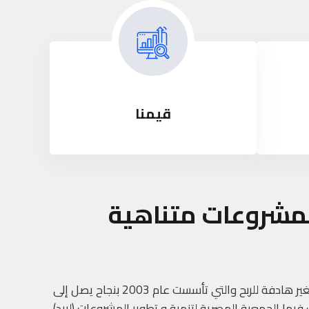
قيمنا
لمشروعات متناهية
تعتبر لييد من رواد المؤسسات الغير هادفة للربح والتي تأسست عام 2003 بنجاح يصل إلى
يها الجمعية المصرية لتنمية و تطوير المشروعات (لييد)