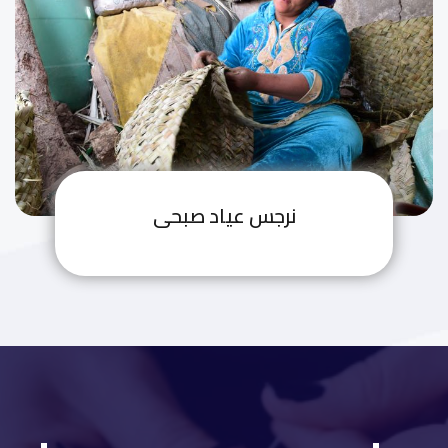
نرجس عياد صبحى