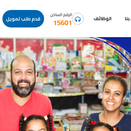
الرقم الساخن
نا
الوظائف
قدم طلب تمويل
15601