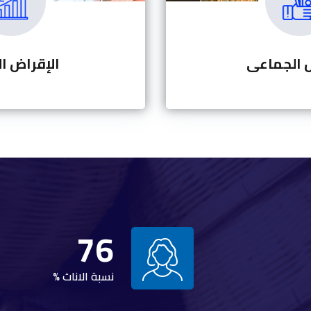
تبدأ قيمة التمويل بمبلغ 5.000جنيها لتصل الى
10.000 جنيها للعميلة الواحدة في المجموعة
قرأ المزيد
اقرأ ا
ض الجماعى
الإقراض ا
76
نسبة الاناث %