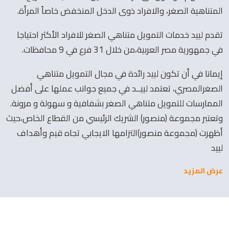
المتناهية الصغر، والافراد ذوى الدخل المنخفض خاصاً المرأة.
تقدم لييد خدمات التمويل متناهي الصغر للافراد الأكثر احتياجا
في جمهورية مصر العربية،من خلال 31 فرع في 9 محافظات.
إيمانا في أن تكون لييد رائدة في مجال التمويل متناهي
الصغرالمصري، تعتمد لييــد في جميع جوانب عملها على أفضل
الممارسات للتمويل متناهي الصغر بشفافية و سهولة و مرونة.
وتعتبر مجموعة (منصور) الشريك الرئيسي من القطاع الخاص،حيث
أظهرت (مجموعة منصور)التزامها الايجابي تجاه قيم وأهداف
لييد
عرض المزيد