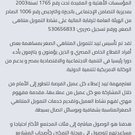
المؤسسات الأهلية و المقيدة تحت رقم 1765 لسنة2003
بمديرية التضامن الإجتماعى بالجيزة والترخيص رقم 1006 الصادر
من الهيئة العامة للرقابة المالية على نشاط التمويل متناهى
الصغر, ورقم تسجيل ضريبى: 530656833
لقد تم تأسيس لييد للتمويل المتناهي الصغر بمساهمة بعض
أفراد القطاع الخاص المصري و الذين يؤمنون و يلتزمون بأدء
دورا رئيسيا في التنمية الاجتماعية والاقتصادية بمصر و بدعم من
الوكالة الامريكية للتنمية الدولية.
تعتبرمهمة لييد إعطاء كل عميل الفرصة للتطور إلى الأمام من
خلال المشاركة مع كل عميل من عملاءها، مقدمة مفهوم
مهني لفهم نشاط العميل،وتقديم خدمات التمويل المتناهي
الصغرالمناسبة بشفافية وبوسائل اتصال بسيطة.
هدفنا هو الوصول مباشرة إلى فئات المجتمع الأكثر احتياجا و
مساعدتهم للوصول الى مرحلة التمكين كأصحاب المشاريع