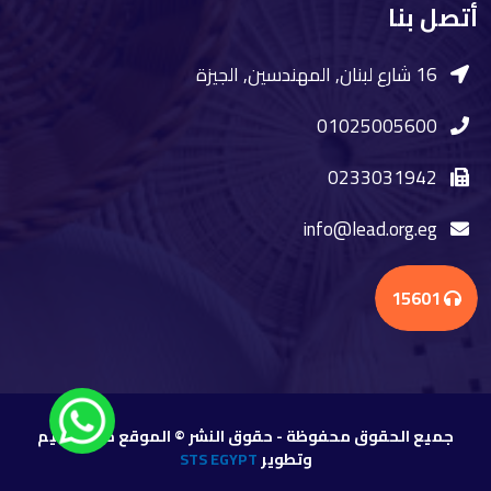
أتصل بنا
16 شارع لبنان, المهندسين, الجيزة
01025005600
0233031942
info@lead.org.eg
15601
جميع الحقوق محفوظة - حقوق النشر © الموقع من تصميم
وتطوير
STS EGYPT